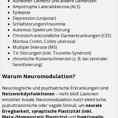
Alzheimer-Demenz und andere Demenzen
Amyotrophe Lateralsklerose (ALS)
Epilepsie
Depression (unipolar)
Schlafstörungen/Insomnie
Autismus-Spektrum-Störung
Chronisch-entzündliche Darmerkrankungen (CED;
Morbus Crohn, Colitis ulcerosa)
Multiple Sklerose (MS)
Tic-Störungen (inkl. Tourette-Syndrom)
chronische Rückenschmerzen (z. B. bei zentraler
Sensitivierung)
Warum Neuromodulation?
Neurologische und psychiatrische Erkrankungen sind
Netzwerkdysfunktionen
– nicht bloß Läsionen
einzelner Areale. Neuromodulation nutzt elektrische,
pulsultrasonische oder vagale Stimuli, um
neurale
Erregbarkeit, synaptische Plastizität (inkl.
Meta-/Homeostatic Plasticity)
und
funktionelle