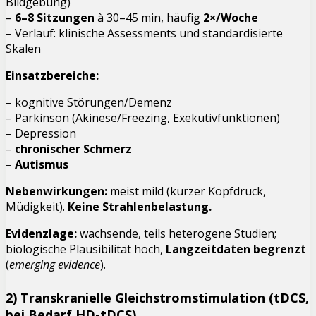
Bildgebung)
–
6–8 Sitzungen
à 30–45 min, häufig
2×/Woche
– Verlauf: klinische Assessments und standardisierte
Skalen
Einsatzbereiche:
– kognitive Störungen/Demenz
– Parkinson (Akinese/Freezing, Exekutivfunktionen)
– Depression
–
chronischer Schmerz
– Autismus
Nebenwirkungen:
meist mild (kurzer Kopfdruck,
Müdigkeit).
Keine Strahlenbelastung.
Evidenzlage:
wachsende, teils heterogene Studien;
biologische Plausibilität hoch,
Langzeitdaten begrenzt
(
emerging evidence
).
2) Transkranielle Gleichstromstimulation (
tDCS
,
bei Bedarf
HD-tDCS
)