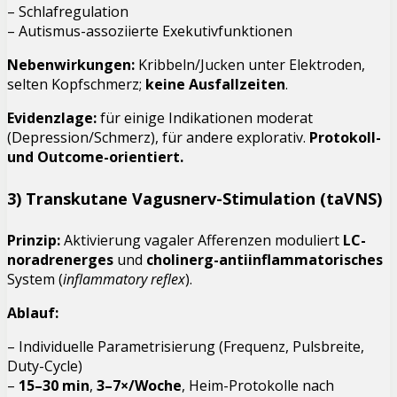
– Schlafregulation
– Autismus-assoziierte Exekutivfunktionen
Nebenwirkungen:
Kribbeln/Jucken unter Elektroden,
selten Kopfschmerz;
keine Ausfallzeiten
.
Evidenzlage:
für einige Indikationen moderat
(Depression/Schmerz), für andere explorativ.
Protokoll-
und Outcome-orientiert.
3) Transkutane Vagusnerv-Stimulation (taVNS)
Prinzip:
Aktivierung vagaler Afferenzen moduliert
LC-
noradrenerges
und
cholinerg-antiinflammatorisches
System (
inflammatory reflex
).
Ablauf:
– Individuelle Parametrisierung (Frequenz, Pulsbreite,
Duty-Cycle)
–
15–30 min
,
3–7×/Woche
, Heim-Protokolle nach