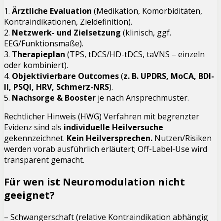
1.
Ärztliche Evaluation
(Medikation, Komorbiditäten,
Kontraindikationen, Zieldefinition).
2.
Netzwerk- und Zielsetzung
(klinisch, ggf.
EEG/Funktionsmaße).
3.
Therapieplan
(TPS, tDCS/HD-tDCS, taVNS – einzeln
oder kombiniert).
4.
Objektivierbare Outcomes
(
z. B. UPDRS, MoCA, BDI-
II, PSQI, HRV, Schmerz-NRS
).
5.
Nachsorge & Booster
je nach Ansprechmuster.
Rechtlicher Hinweis (HWG)
Verfahren mit begrenzter
Evidenz sind als
individuelle Heilversuche
gekennzeichnet.
Kein Heilversprechen.
Nutzen/Risiken
werden vorab ausführlich erläutert; Off-Label-Use wird
transparent gemacht.
Für wen ist Neuromodulation
nicht
geeignet?
– Schwangerschaft (relative Kontraindikation abhängig