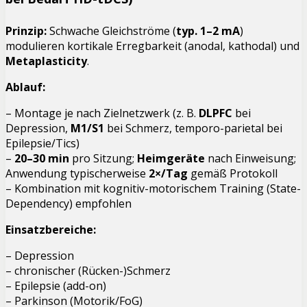
Prinzip:
Schwache Gleichströme (
typ. 1–2 mA
)
modulieren kortikale Erregbarkeit (anodal­, kathodal) und
Metaplasticity
.
Ablauf:
– Montage je nach Zielnetzwerk (z. B.
DLPFC
bei
Depression,
M1/S1
bei Schmerz, temporo-parietal bei
Epilepsie/Tics)
–
20–30 min
pro Sitzung;
Heimgeräte
nach Einweisung;
Anwendung typischerweise
2×/Tag
gemäß Protokoll
– Kombination mit kognitiv-motorischem Training (State-
Dependency) empfohlen
Einsatzbereiche:
– Depression
– chronischer (Rücken-)Schmerz
– Epilepsie (add-on)
– Parkinson (Motorik/FoG)